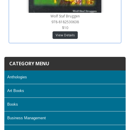
Wolf Staf Bruggen
978-8182530638
$10
View Details
CATEGORY MENU
Anthologies
Art Books
Books
Business Management