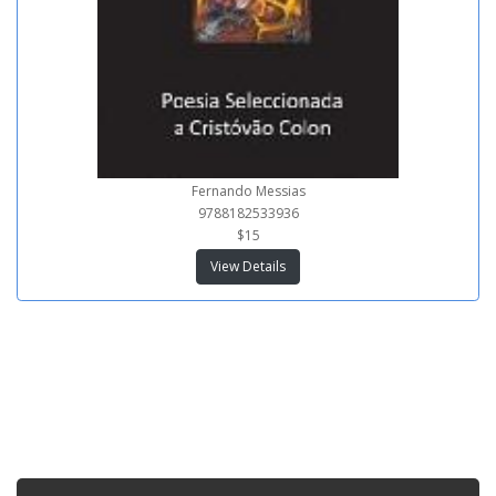
Fernando Messias
9788182533936
$15
View Details