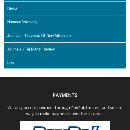
Haiku
Humour/Astrology
Journals - Harvests Of New Millenium
Journals - Taj Mahal Review
Law
Literature & Fiction
Memoir
PAYMENTS
Non Fiction - Education
We only accept payment through PayPal, trusted, and secure
way to make payments over the Internet.
Poetry